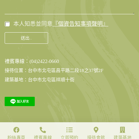
*
*
C
本人知悉並同意
『個資告知事項聲明』
h
e
送出..
c
k
b
o
禮賓專線：(04)2422-0660
x
e
接待位置：台中市北屯區昌平路二段18之37號2F
s
建築基地：台中市北屯區祥順十街
粉絲專頁
禮賓專線
立即預約
接待會館
建築基地