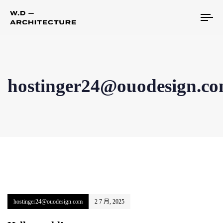
To
hostinger24@ouodesign.c
hostinger24@ouodesign.com
2 7 月, 2025